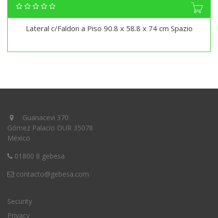
Lateral c/Faldon a Piso 90.8 x 58.8 x 74 cm Spazio
Guanacevi 370
Gómez Palacio DUR 35078
México
01800 8 gebesa
contacto@gebesa.com
Security
Privacy