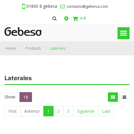
01800 8 gebesa
contacto@gebesa.com
x
0
Home
Products
Laterales
Laterales
Show
18
First
Anterior
1
2
3
Siguiente
Last