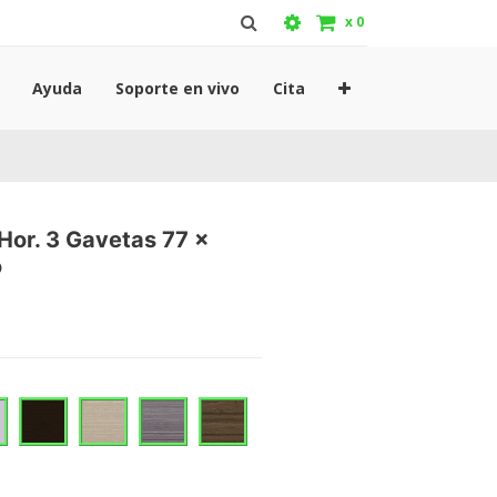
x
0
Ayuda
Soporte en vivo
Cita
Hor. 3 Gavetas 77 x
o