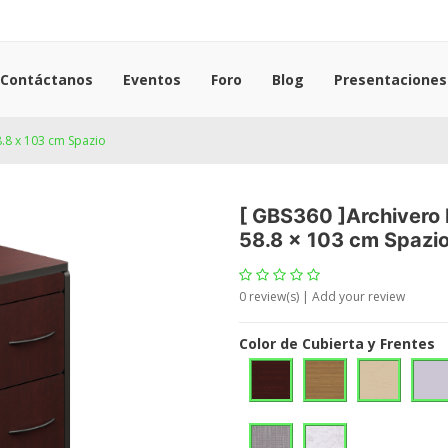
Contáctanos
Eventos
Foro
Blog
Presentaciones
8.8 x 103 cm Spazio
[
GBS360
]
Archivero 
58.8 x 103 cm Spazi
0
review(s) | Add your review
Color de Cubierta y Frentes