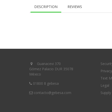
DESCRIPTION
REVIEWS
Guanacevi 370
Securit
Gómez Palacio DUR 35078
Privacy
México
Text M
01800 8 gebesa
Legal
contacto@gebesa.com
Supply