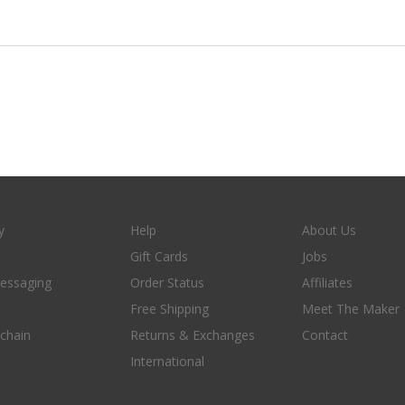
y
Help
About Us
Gift Cards
Jobs
essaging
Order Status
Affiliates
Free Shipping
Meet The Maker
 chain
Returns & Exchanges
Contact
International